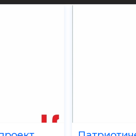
проект
Патриотич