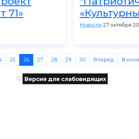
проект
"Патриоти
т 71»
«Культурны
Новости
27 октября 2
4
25
26
27
28
29
30
Вперед
В кон
Версия для слабовидящих