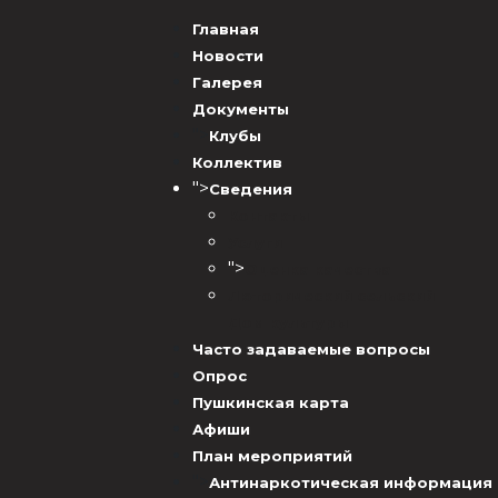
Главная
Новости
Галерея
Документы
">
Клубы
Коллектив
">
Сведения
Контакты
Услуги
">
Оценка качества
Люторический сельский
Дом культуры
Часто задаваемые вопросы
Опрос
Пушкинская карта
Афиши
План мероприятий
">
Антинаркотическая информация