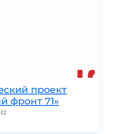
еский проект
й фронт 71»
022