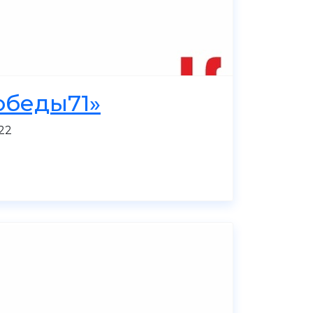
обеды71»
22