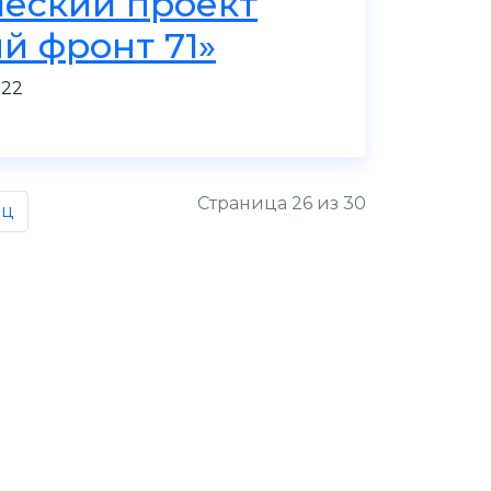
ческий проект
й фронт 71»
022
Страница 26 из 30
ец